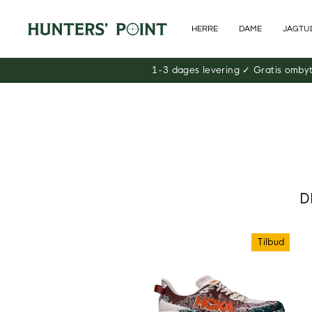
Skip
til
HERRE
DAME
JAGTU
indhold
1-3 dages levering ✓ Gratis omby
D
Tilbud