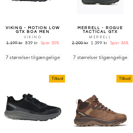
VIKING - MOTION LOW
MERRELL - ROGUE
GTX BOA MEN
TACTICAL GTX
VIKING
MERRELL
1.199 kr
839 kr
Spar 30%
2.200 kr
1.399 kr
Spar 36%
7 størrelser tilgængelige
7 størrelser tilgængelige
Tilbud
Tilbud