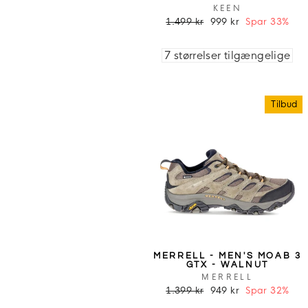
KEEN
1.499 kr
999 kr
Spar 33%
7 størrelser tilgængelige
Tilbud
MERRELL - MEN'S MOAB 3
GTX - WALNUT
MERRELL
1.399 kr
949 kr
Spar 32%