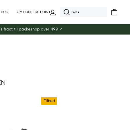
LOG IND
SØG
KURV
ILBUD
OM HUNTERS POINT
is fragt til pakkeshop over 499 ✓
EN
Tilbud