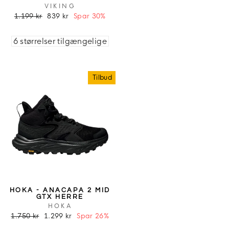
VIKING
1.199 kr
839 kr
Spar 30%
6 størrelser tilgængelige
Tilbud
HOKA - ANACAPA 2 MID
GTX HERRE
HOKA
1.750 kr
1.299 kr
Spar 26%