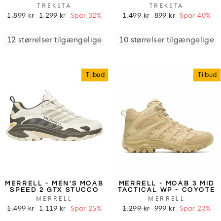
TREKSTA
TREKSTA
1.899 kr
1.299 kr
Spar 32%
1.499 kr
899 kr
Spar 40%
12 størrelser tilgængelige
10 størrelser tilgængelige
Tilbud
Tilbud
MERRELL - MEN'S MOAB
MERRELL - MOAB 3 MID
SPEED 2 GTX STUCCO
TACTICAL WP - COYOTE
MERRELL
MERRELL
1.499 kr
1.119 kr
Spar 25%
1.299 kr
999 kr
Spar 23%