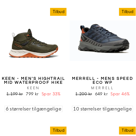
Tilbud
Tilbud
KEEN - MEN'S HIGHTRAIL
MERRELL - MENS SPEED
MID WATERPROOF HIKE
ECO WP
KEEN
MERRELL
1.199 kr
799 kr
Spar 33%
1.200 kr
649 kr
Spar 46%
6 størrelser tilgængelige
10 størrelser tilgængelige
Tilbud
Tilbud