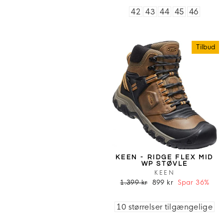
42
43
44
45
46
Tilbud
KEEN - RIDGE FLEX MID
WP STØVLE
KEEN
1.399 kr
899 kr
Spar 36%
10 størrelser tilgængelige