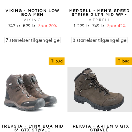
VIKING - MOTION LOW
MERRELL - MEN'S SPEED
BOA MEN
STRIKE 2 LTR MID WP -
MOLE
VIKING
MERRELL
749 kr
599 kr
Spar 20%
1.299 kr
749 kr
Spar 42%
7 størrelser tilgængelige
8 størrelser tilgængelige
Tilbud
Tilbud
TREKSTA - LYNX BOA MID
TREKSTA - ARTEMIS GTX
6" GTX STØVLE
STØVLE