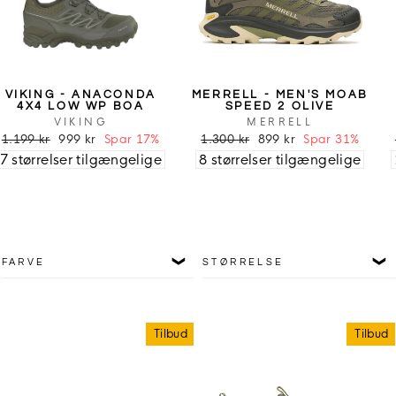
VIKING - ANACONDA
MERRELL - MEN'S MOAB
4X4 LOW WP BOA
SPEED 2 OLIVE
VIKING
MERRELL
1.199 kr
999 kr
Spar 17%
1.300 kr
899 kr
Spar 31%
7 størrelser tilgængelige
8 størrelser tilgængelige
FARVE
STØRRELSE
Tilbud
Tilbud