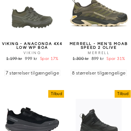
VIKING - ANACONDA 4X4
MERRELL - MEN'S MOAB
LOW WP BOA
SPEED 2 OLIVE
VIKING
MERRELL
1.199 kr
999 kr
Spar 17%
1.300 kr
899 kr
Spar 31%
7 størrelser tilgængelige
8 størrelser tilgængelige
Tilbud
Tilbud