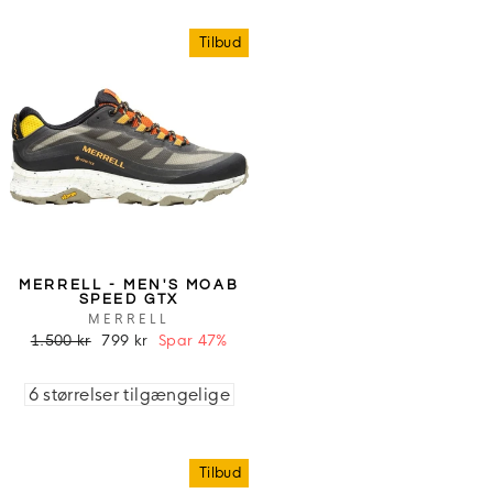
Tilbud
MERRELL - MEN'S MOAB
SPEED GTX
MERRELL
1.500 kr
799 kr
Spar 47%
6 størrelser tilgængelige
Tilbud