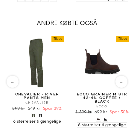
ANDRE KØBTE OGSÅ
Tilbud
Tilbud
←
→
CHEVALIER - RIVER
ECCO GRAINER M STR
PANTS MEN
42-46. COFFEE /
BLACK
CHEVALIER
ECCO
899 kr
549 kr
Spar 39%
1.399 kr
699 kr
Spar 50%
6 størrelser tilgængelige
6 størrelser tilgængelige