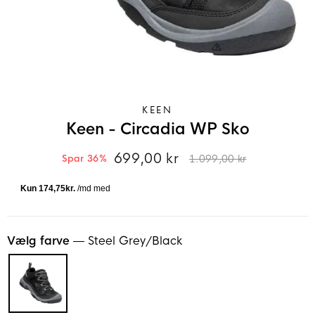
KEEN
Keen - Circadia WP Sko
699,00 kr
1.099,00 kr
Spar 36%
Normalpris
Tilbudspris
Vælg farve
—
Steel Grey/Black