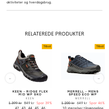
aktiviteter og hverdagsbrug.
RELATEREDE PRODUKTER
Tilbud
Tilbud
←
→
KEEN - RIDGE FLEX
MERRELL - MENS
MID WP SKO
SPEED ECO WP
KEEN
MERRELL
1.399 kr
849 kr
Spar 39%
1.200 kr
649 kr
Spar 46%
42
43
44
45
46
10 størrelser tilgængelige