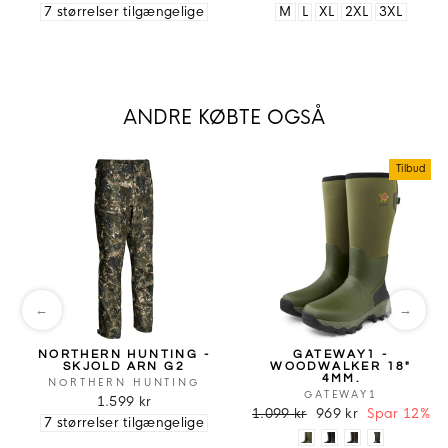
7 størrelser tilgængelige
M
L
XL
2XL
3XL
ANDRE KØBTE OGSÅ
Tilbud
←
→
NORTHERN HUNTING -
GATEWAY1 -
SKJOLD ARN G2
WOODWALKER 18"
4MM.
NORTHERN HUNTING
GATEWAY1
1.599 kr
1.099 kr
969 kr
Spar 12%
7 størrelser tilgængelige