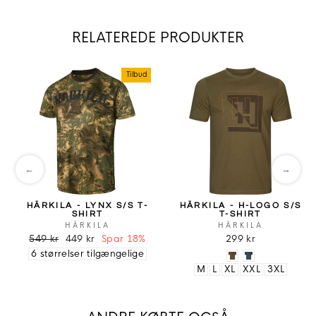
RELATEREDE PRODUKTER
Tilbud
←
→
HÄRKILA - LYNX S/S T-
HÄRKILA - H-LOGO S/S
SHIRT
T-SHIRT
HÄRKILA
HÄRKILA
549 kr
449 kr
Spar 18%
299 kr
6 størrelser tilgængelige
M
L
XL
XXL
3XL