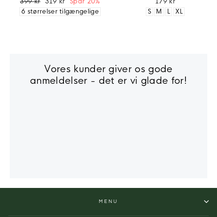
399 kr
319 kr
Spar 20%
179 kr
6 størrelser tilgængelige
S
M
L
XL
Vores kunder giver os gode
anmeldelser - det er vi glade for!
MENU